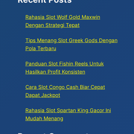
Rahasia Slot Wolf Gold Maxwin
Dengan Strategi Tepat
Tips Menang Slot Greek Gods Dengan
Pola Terbaru
Panduan Slot Fishin Reels Untuk
Hasilkan Profit Konsisten
Cara Slot Congo Cash Biar Cepat
Dapat Jackpot
Rahasia Slot Spartan King Gacor Ini
Mudah Menang