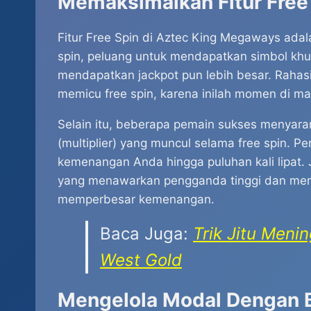
Memaksimalkan Fitur Free
Fitur Free Spin di Aztec King Megaways ada
spin, peluang untuk mendapatkan simbol kh
mendapatkan jackpot pun lebih besar. Rahasi
memicu free spin, karena inilah momen di m
Selain itu, beberapa pemain sukses menyar
(multiplier) yang muncul selama free spin. 
kemenangan Anda hingga puluhan kali lipat. J
yang menawarkan pengganda tinggi dan mema
memperbesar kemenangan.
Baca Juga:
Trik Jitu Meni
West Gold
Mengelola Modal Dengan B