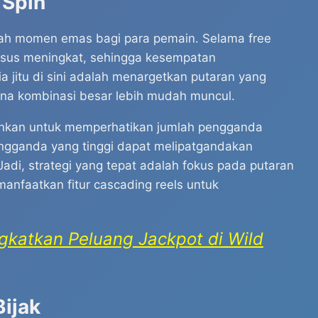
 Spin
lah momen emas bagi para pemain. Selama free
usus meningkat, sehingga kesempatan
a jitu di sini adalah menargetkan putaran yang
ana kombinasi besar lebih mudah muncul.
ankan untuk memperhatikan jumlah pengganda
Pengganda yang tinggi dapat melipatgandakan
adi, strategi yang tepat adalah fokus pada putaran
nfaatkan fitur cascading reels untuk
ngkatkan Peluang Jackpot di Wild
ijak