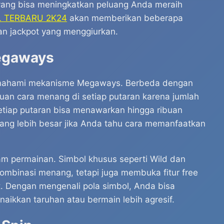
yang bisa meningkatkan peluang Anda meraih
 TERBARU 2K24
akan memberikan beberapa
an jackpot yang menggiurkan.
egaways
memahami mekanisme Megaways. Berbeda dengan
buan cara menang di setiap putaran karena jumlah
tiap putaran bisa menawarkan hingga ribuan
ng lebih besar jika Anda tahu cara memanfaatkan
lam permainan. Simbol khusus seperti Wild dan
mbinasi menang, tetapi juga membuka fitur free
t. Dengan mengenali pola simbol, Anda bisa
aikkan taruhan atau bermain lebih agresif.