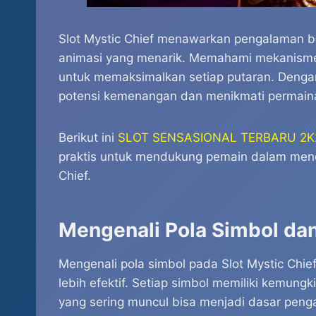
Slot Mystic Chief menawarkan pengalaman b
animasi yang menarik. Memahami mekanisme
untuk memaksimalkan setiap putaran. Dengan
potensi kemenangan dan menikmati permainan
Berikut ini
SLOT SENSASIONAL TERBARU 2K
praktis untuk mendukung pemain dalam menca
Chief.
Mengenali Pola Simbol da
Mengenali pola simbol pada Slot Mystic Chi
lebih efektif. Setiap simbol memiliki kemun
yang sering muncul bisa menjadi dasar pen