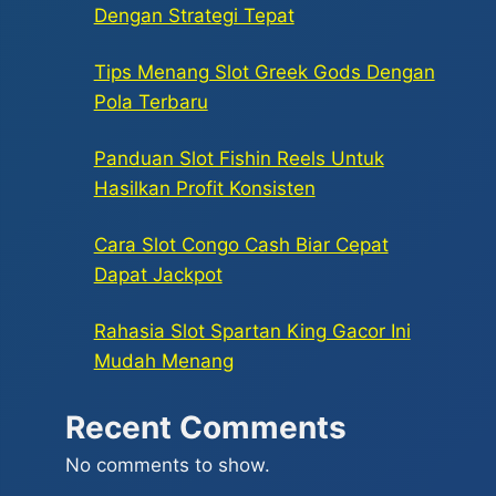
Dengan Strategi Tepat
Tips Menang Slot Greek Gods Dengan
Pola Terbaru
Panduan Slot Fishin Reels Untuk
Hasilkan Profit Konsisten
Cara Slot Congo Cash Biar Cepat
Dapat Jackpot
Rahasia Slot Spartan King Gacor Ini
Mudah Menang
Recent Comments
No comments to show.