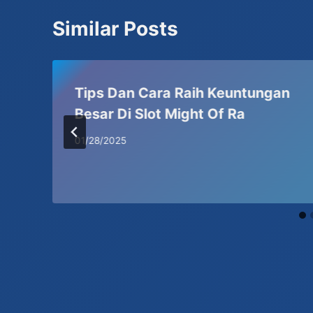
Similar Posts
Tips Dan Cara Raih Keuntungan
Besar Di Slot Might Of Ra
01/28/2025