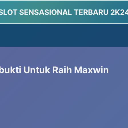
SLOT SENSASIONAL TERBARU 2K2
rbukti Untuk Raih Maxwin