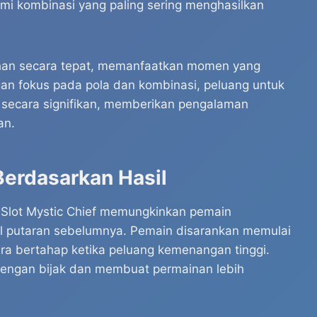
 kombinasi yang paling sering menghasilkan
uhan secara tepat, memanfaatkan momen yang
an fokus pada pola dan kombinasi, peluang untuk
secara signifikan, memberikan pengalaman
an.
Berdasarkan Hasil
 Slot Mystic Chief memungkinkan pemain
il putaran sebelumnya. Pemain disarankan memulai
ra bertahap ketika peluang kemenangan tinggi.
engan bijak dan membuat permainan lebih