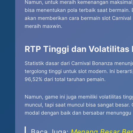
Namun, untuk meraih kemenangan maksimal, 
bisa menentukan pola terbaik saat bermain. B
akan memberikan cara bermain slot Carnival
meraih maxwin.
RTP Tinggi dan Volatilitas
Statistik dasar dari Carnival Bonanza menunj
tergolong tinggi untuk slot modern. Ini bera
96,52% dari total taruhan pemain.
Namun, game ini juga memiliki volatilitas ti
muncul, tapi saat muncul bisa sangat besar. 
modal dengan baik dan bersabar menunggu
Baca Juga:
Menang Besar Berm