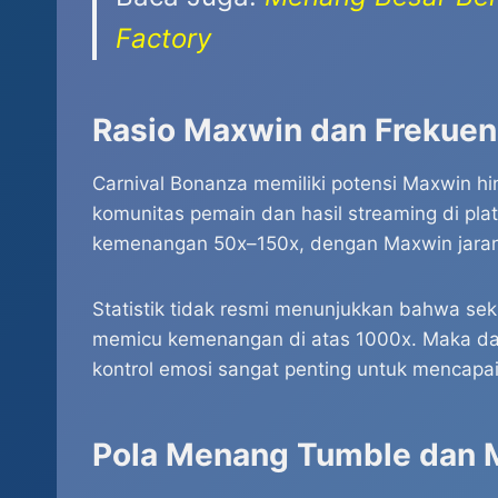
Factory
Rasio Maxwin dan Frekuen
Carnival Bonanza memiliki potensi Maxwin hi
komunitas pemain dan hasil streaming di pla
kemenangan 50x–150x, dengan Maxwin jarang
Statistik tidak resmi menunjukkan bahwa sek
memicu kemenangan di atas 1000x. Maka dari
kontrol emosi sangat penting untuk mencapai
Pola Menang Tumble dan M