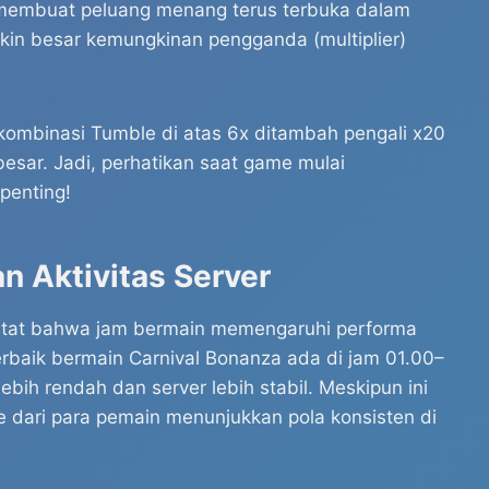
) membuat peluang menang terus terbuka dalam
kin besar kemungkinan pengganda (multiplier)
kombinasi Tumble di atas 6x ditambah pengali x20
esar. Jadi, perhatikan saat game mulai
penting!
 Aktivitas Server
tat bahwa jam bermain memengaruhi performa
rbaik bermain Carnival Bonanza ada di jam 01.00–
ebih rendah dan server lebih stabil. Meskipun ini
ate dari para pemain menunjukkan pola konsisten di