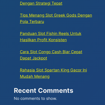
Dengan Strategi Tepat
Tips Menang Slot Greek Gods Dengan
Pola Terbaru
Panduan Slot Fishin Reels Untuk
Hasilkan Profit Konsisten
Cara Slot Congo Cash Biar Cepat
Dapat Jackpot
Rahasia Slot Spartan King Gacor Ini
Mudah Menang
Recent Comments
No comments to show.