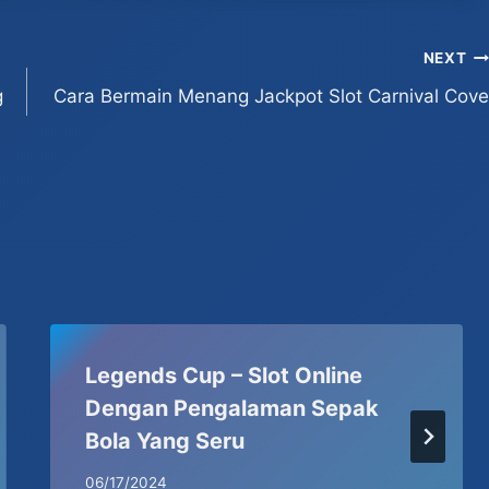
NEXT
g
Cara Bermain Menang Jackpot Slot Carnival Cove
Legends Cup – Slot Online
Dengan Pengalaman Sepak
Bola Yang Seru
06/17/2024