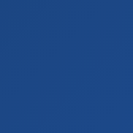
Strategi Jitu Memenangkan
Jackpot Di Mochimon
01/08/2025