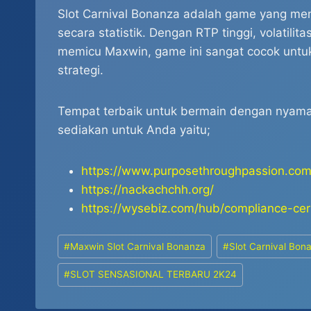
Slot Carnival Bonanza adalah game yang men
secara statistik. Dengan RTP tinggi, volatilit
memicu Maxwin, game ini sangat cocok untu
strategi.
Tempat terbaik untuk bermain dengan nyam
sediakan untuk Anda yaitu;
https://www.purposethroughpassion.co
https://nackachchh.org/
https://wysebiz.com/hub/compliance-cert
Post
#
Maxwin Slot Carnival Bonanza
#
Slot Carnival Bon
Tags:
#
SLOT SENSASIONAL TERBARU 2K24