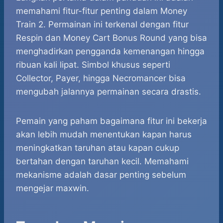
memahami fitur-fitur penting dalam Money
Train 2. Permainan ini terkenal dengan fitur
Respin dan Money Cart Bonus Round yang bisa
menghadirkan pengganda kemenangan hingga
ribuan kali lipat. Simbol khusus seperti
Collector, Payer, hingga Necromancer bisa
mengubah jalannya permainan secara drastis.
Pemain yang paham bagaimana fitur ini bekerja
akan lebih mudah menentukan kapan harus
meningkatkan taruhan atau kapan cukup
bertahan dengan taruhan kecil. Memahami
mekanisme adalah dasar penting sebelum
mengejar maxwin.